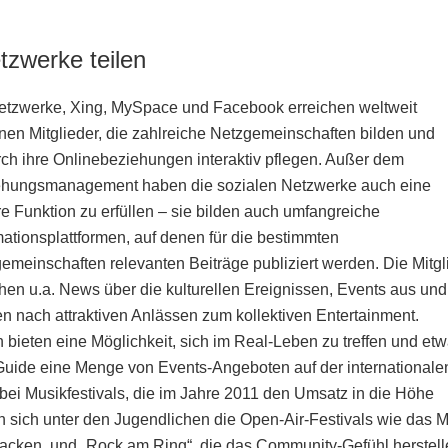
tzwerke teilen
tzwerke, Xing, MySpace und Facebook erreichen weltweit
onen Mitglieder, die zahlreiche Netzgemeinschaften bilden und
ch ihre Onlinebeziehungen interaktiv pflegen. Außer dem
hungsmanagement haben die sozialen Netzwerke auch eine
e Funktion zu erfüllen – sie bilden auch umfangreiche
mationsplattformen, auf denen für die bestimmten
emeinschaften relevanten Beiträge publiziert werden. Die Mitgl
hen u.a. News über die kulturellen Ereignissen, Events aus und
n nach attraktiven Anlässen zum kollektiven Entertainment.
en bieten eine Möglichkeit, sich im Real-Leben zu treffen und et
-Guide eine Menge von Events-Angeboten auf der internationale
i Musikfestivals, die im Jahre 2011 den Umsatz in die Höhe
n sich unter den Jugendlichen die Open-Air-Festivals wie das M
acken, und „Rock am Ring“, die das Community-Gefühl herstell