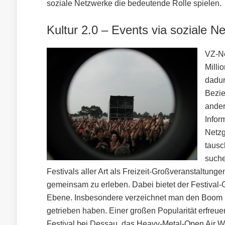
soziale Netzwerke die bedeutende Rolle spielen.
Kultur 2.0 – Events via soziale Ne
VZ-Ne
Milli
dadur
Bezie
ander
Infor
Netzg
tausc
suche
Festivals aller Art als Freizeit-Großveranstaltung
gemeinsam zu erleben. Dabei bietet der Festival
Ebene. Insbesondere verzeichnet man den Boom be
getrieben haben. Einer großen Popularität erfreue
Festival bei Dessau, das Heavy-Metal-Open Air W